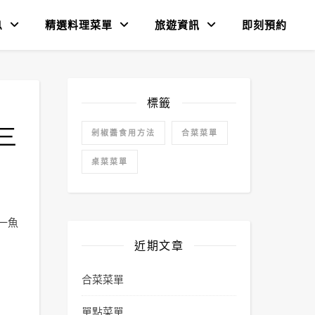
息
精選料理菜單
旅遊資訊
即刻預約
標籤
三
剁椒醬食用方法
合菜菜單
桌菜菜單
一魚
近期文章
合菜菜單
單點菜單