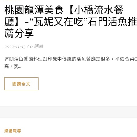
桃園龍潭美食【小橋流水餐
廳】-“瓦妮又在吃”石門活魚
薦分享
2022-11-13
/
0 評論
這間活魚餐廳料理跟印象中傳統的活魚餐廳差很多，平價合菜C
高，就...
閱讀全文
媒體報導