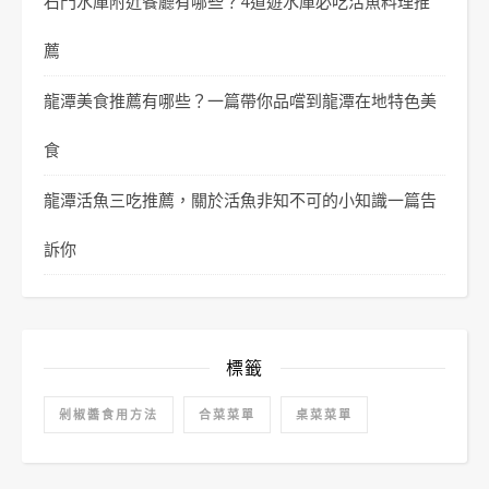
石門水庫附近餐廳有哪些？4道遊水庫必吃活魚料理推
薦
龍潭美食推薦有哪些？一篇帶你品嚐到龍潭在地特色美
食
龍潭活魚三吃推薦，關於活魚非知不可的小知識一篇告
訴你
標籤
剁椒醬食用方法
合菜菜單
桌菜菜單