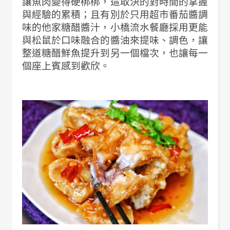
讓魚肉變得硬梆梆，這取決的對時間的掌握
與經驗的累積；且有別於只用超市番茄醬調
味的他家糖醋醬汁，小橋流水餐廳採用更能
與松鼠於口味融合的醬油來提味、調色，讓
整道糖醋鮮魚提升到另一個檔次，也讓每一
個座上賓感到歡欣。