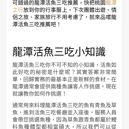
可錯過的龍潭活魚三吃推薦，快把桃園
龍潭
之行
放到你的行事曆上，下次團體出遊、情
侶之旅、家族旅行不用考慮了，就來品嚐龍
潭活魚三吃推薦吧！
龍潭活魚三吃小知識
龍潭活魚三吃你不可不知的小知識，活魚如
此好吃的秘密是什麼呢？其實答案非常簡
單，回歸實務的最基本正是新鮮的食材。在
龍潭通常會提供兩種魚讓客人作挑選。現在
就讓教你如何作挑選！
通常用來料理龍潭活魚三吃的魚有青魚及草
魚，進到活魚三吃餐廳並入座後，服務人員
會帶您挑選魚種，因為草魚跟青魚都屬於鯉
科魚種體型都相當碩大，所以我們可以從