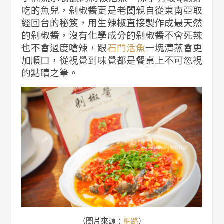
吃的魚兒，剁椒醬更是老闆親自從東南亞取
經回台的秘笈，用生辣椒直接製作成最天然
的剁椒醬，沒有化學成分的剁椒醬不會死辣
也不會過度嗆辣，跟
石門活魚
一塊清蒸會更
加順口，從視覺到味覺都是餐桌上不可忽視
的點睛之筆。
（圖片來源：
網路
）