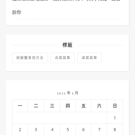
訴你
標籤
剁椒醬食用方法
合菜菜單
桌菜菜單
2023 年 1 月
一
二
三
四
五
六
日
1
2
3
4
5
6
7
8