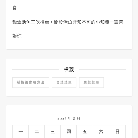
食
龍潭活魚三吃推薦，關於活魚非知不可的小知識一篇告
訴你
標籤
剁椒醬食用方法
合菜菜單
桌菜菜單
2026 年 8 月
一
二
三
四
五
六
日