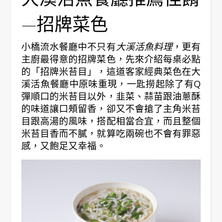
—招牌菜色
小橋流水餐廳中不只有
大溪活魚料理
，更有
主廚最得意的招牌菜色，先來介紹每桌必點
的「招牌米苔目」，這道客家經典菜色在大
溪活魚餐廳中原味重現，一匙撈起除了有Q
彈順口的米苔目以外，韭菜、蒜苗跟油蔥酥
的味道讓口頰留香，卻又不會搶了主角米苔
目跟高湯的風味，搭配相當合宜，而且整個
米苔目香而不膩，就算吃兩碗也不會有罪惡
感，又飽足又幸福。